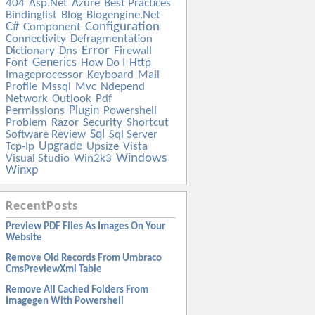
404
Asp.net
Azure
Best Practices
Bindinglist
Blog
Blogengine.net
C#
Configuration
Component
Connectivity
Defragmentation
Error
Dictionary
Dns
Firewall
Generics
Font
How Do I
Http
Imageprocessor
Keyboard
Mail
Profile
Mssql
Mvc
Ndepend
Network
Outlook
Pdf
Plugin
Permissions
Powershell
Problem
Razor
Security
Shortcut
Sql
Software Review
Sql Server
Upgrade
Tcp-Ip
Upsize
Vista
Windows
Visual Studio
Win2k3
Winxp
RecentPosts
Preview PDF Files As Images On Your
Website
Remove Old Records From Umbraco
CmsPreviewXml Table
Remove All Cached Folders From
Imagegen With Powershell