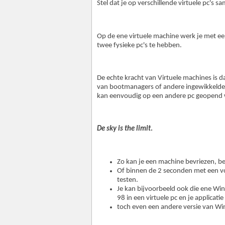
Stel dat je op verschillende virtuele pc's
Op de ene virtuele machine werk je met ee
twee fysieke pc's te hebben.
De echte kracht van Virtuele machines is d
van bootmanagers of andere ingewikkelde d
kan eenvoudig op een andere pc geopend
De sky is the limit
.
Zo kan je een machine bevriezen, b
Of binnen de 2 seconden met een vo
testen.
Je kan bijvoorbeeld ook die ene Wi
98 in een virtuele pc en je applicati
toch even een andere versie van Wi