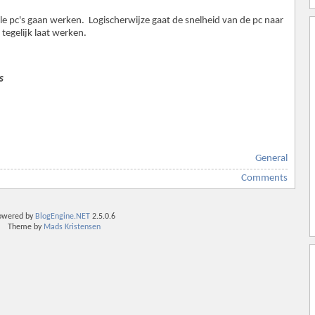
ele pc's gaan werken. Logischerwijze gaat de snelheid van de pc naar
tegelijk laat werken.
s
General
Comments
owered by
BlogEngine.NET
2.5.0.6
Theme by
Mads Kristensen