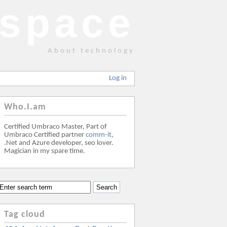
space
About technology
Log in
Who.I.am
Certified Umbraco Master, Part of
Umbraco Certified partner
comm-it
,
.Net and Azure developer, seo lover.
Magician in my spare time.
Tag cloud