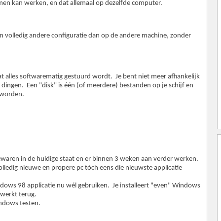
 samen kan werken, en dat allemaal op dezelfde computer.
n volledig andere configuratie dan op de andere machine, zonder
at alles softwarematig gestuurd wordt. Je bent niet meer afhankelijk
ingen. Een "disk" is één (of meerdere) bestanden op je schijf en
 worden.
ewaren in de huidige staat en er binnen 3 weken aan verder werken.
lledig nieuwe en propere pc tóch eens die nieuwste applicatie
ndows 98 applicatie nu wél gebruiken. Je installeert "even" Windows
e werkt terug.
ndows testen.